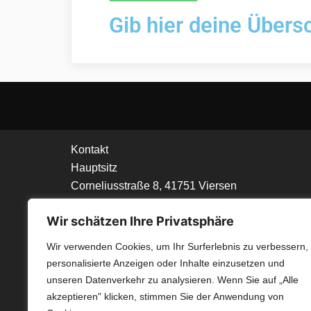
Gib hier deine Übersc
Kontakt
Hauptsitz
Corneliusstraße 8, 41751 Viersen
Wir schätzen Ihre Privatsphäre
Telefon
02162 50 39 0 (Zentrale)
Wir verwenden Cookies, um Ihr Surferlebnis zu verbessern,
Mo.-Do. 8.00 Uhr - 16.30 Uhr
personalisierte Anzeigen oder Inhalte einzusetzen und
Fr. 8.00 Uhr - 13.30 Uhr
unseren Datenverkehr zu analysieren. Wenn Sie auf „Alle
akzeptieren" klicken, stimmen Sie der Anwendung von