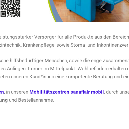
eistungsstarker Versorger für alle Produkte aus den Bereic
izintechnik, Krankenpflege, sowie Stoma- und Inkontinenzve
sche hilfsbedürftiger Menschen, sowie die enge Zusammena
es Anliegen. Immer im Mittelpunkt: Wohlbefinden erhalten 
ieten unseren Kund*innen eine kompetente Beratung und ein
rn
, in unseren
Mobilitätszentren sanaflair mobil
, durch uns
tung
und Bestellannahme.