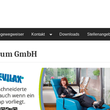
egewegweiser
Kontakt
Downloads
Stellenange
trum GmbH