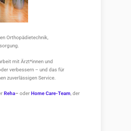
hen Orthopädietechnik,
rsorgung.
rbeit mit Ärzt*innen und
oder verbessern – und das für
en zuverlässigen Service.
er
Reha
–
oder
Home Care-Team
, der