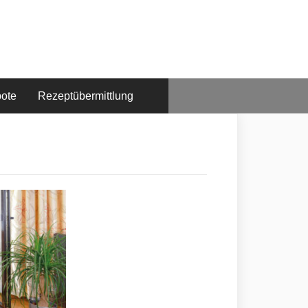
bote
Rezeptübermittlung