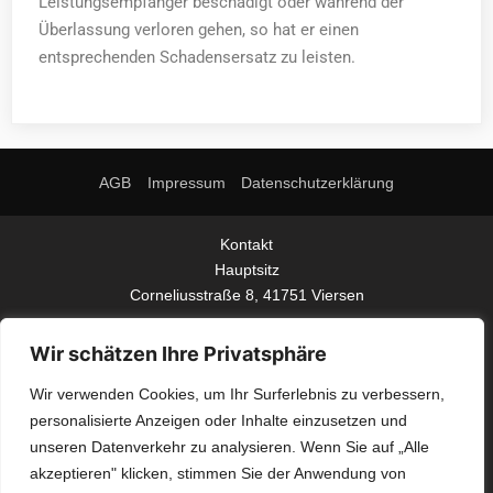
Leistungsempfänger beschädigt oder während der
Überlassung verloren gehen, so hat er einen
entsprechenden Schadensersatz zu leisten.
AGB
Impressum
Datenschutzerklärung
Kontakt
Hauptsitz
Corneliusstraße 8, 41751 Viersen
Telefon
Wir schätzen Ihre Privatsphäre
02162 50 39 0 (Zentrale)
Wir verwenden Cookies, um Ihr Surferlebnis zu verbessern,
Mo.-Do. 8.00 Uhr - 16.30 Uhr
personalisierte Anzeigen oder Inhalte einzusetzen und
Fr. 8.00 Uhr - 13.30 Uhr
unseren Datenverkehr zu analysieren. Wenn Sie auf „Alle
Email
akzeptieren" klicken, stimmen Sie der Anwendung von