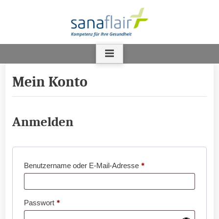
Skip
to
content
Mein Konto
Anmelden
*
Erforderlich
Benutzername oder E-Mail-Adresse
*
Erforderlich
Passwort