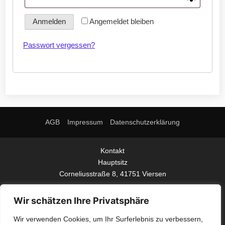
Anmelden
Angemeldet bleiben
Passwort vergessen?
AGB
Impressum
Datenschutzerklärung
Kontakt
Hauptsitz
Corneliusstraße 8, 41751 Viersen
Telefon
Wir schätzen Ihre Privatsphäre
02162 50 39 0 (Zentrale)
Wir verwenden Cookies, um Ihr Surferlebnis zu verbessern,
Mo.-Do. 8.00 Uhr - 16.30 Uhr