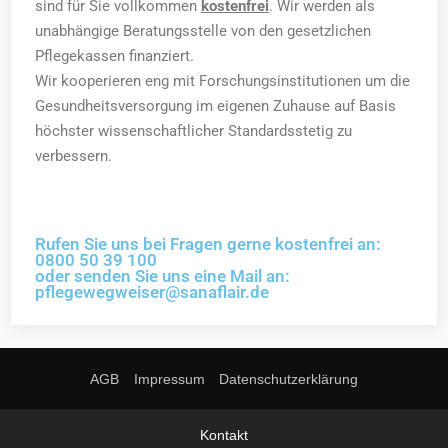
sind für Sie vollkommen
kostenfrei
. Wir werden als
unabhängige Beratungsstelle von den gesetzlichen
Pflegekassen finanziert.
Wir kooperieren eng mit Forschungsinstitutionen um die
Gesundheitsversorgung im eigenen Zuhause auf Basis
höchster wissenschaftlicher Standardsstetig zu
verbessern.
Rufen Sie uns bei Fragen gerne kostenfrei an:
0800 50 39 100
oder senden Sie uns eine Mail an:
pflegewegweiser@sanaflair.de
AGB
Impressum
Datenschutzerklärung
Kontakt